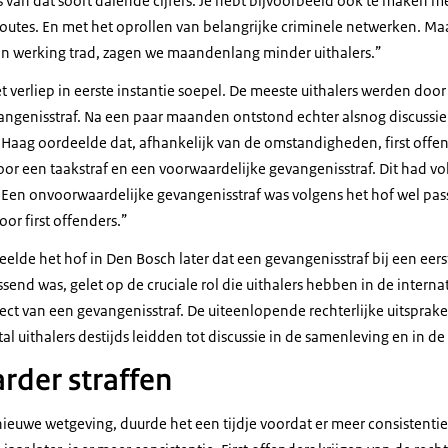
s van dat soort dalende cijfers. Je hebt bijvoorbeeld ook te maken 
utes. En met het oprollen van belangrijke criminele netwerken. Maar 
n werking trad, zagen we maandenlang minder uithalers.”
 verliep in eerste instantie soepel. De meeste uithalers werden doo
angenisstraf. Na een paar maanden ontstond echter alsnog discussie 
Haag oordeelde dat, afhankelijk van de omstandigheden, first offend
r een taakstraf en een voorwaardelijke gevangenisstraf. Dit had v
 Een onvoorwaardelijke gevangenisstraf was volgens het hof wel pass
or first offenders.”
elde het hof in Den Bosch later dat een gevangenisstraf bij een eer
ssend was, gelet op de cruciale rol die uithalers hebben in de inter
ct van een gevangenisstraf. De uiteenlopende rechterlijke uitsprake
l uithalers destijds leidden tot discussie in de samenleving en in de 
rder straffen
 nieuwe wetgeving, duurde het een tijdje voordat er meer consistenti