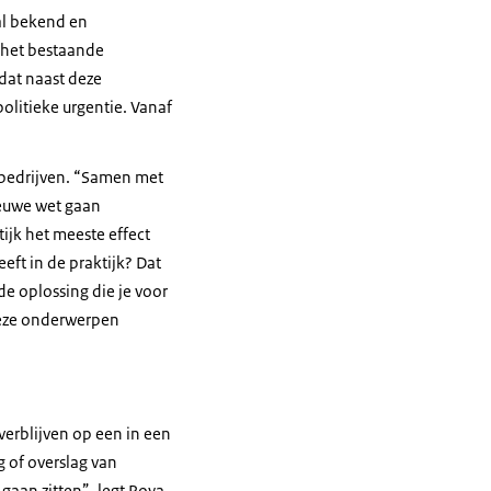
 al bekend en
 het bestaande
 dat naast deze
litieke urgentie. Vanaf
enbedrijven. “Samen met
ieuwe wet gaan
ijk het meeste effect
ft in de praktijk? Dat
de oplossing die je voor
Deze onderwerpen
 verblijven op een in een
 of overslag van
gaan zitten”, legt Roya