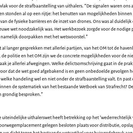
lak voor de strafbaarstelling van uithalers. “De signalen waren ons
en stonden al op een rijtje: het benutten van mogelijkheden binnen
 van de fysieke barrières en de inzet van drones. Ons was al duidelijk
uwe wet noodzakelijk was. Het werkbezoek zorgde voor de nodige po
amelijk doorpakken met het wetsvoorstel.”
 al langer gesprekken met allerlei partijen, van het OM tot de hav
, de politie en het OM zijn we de concrete mogelijkheden voor de n
k je allerlei afwegingen. Welke delictsomschrijving gaat in de prakt
rvoor dat de wet goed afgebakend is en geen onbedoelde gevolgen hee
 welke handeling wel en niet onder de strafbaarstelling valt. En past 
binnen de systematiek van het bestaande Wetboek van Strafrecht? 
n grondig besproken.”
de uiteindelijke uithalerswet heeft betrekking op het ‘wederrechtelijk
oorwegemplacement gelegen besloten plaats voor distributie, opslag
n we dicht tegen het bestaande wetsartikel voor huisvredebreuk aan 