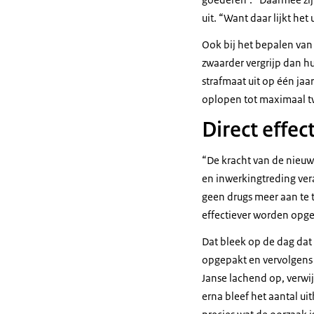
uit. “Want daar lijkt he
Ook bij het bepalen van
zwaarder vergrijp dan h
strafmaat uit op één ja
oplopen tot maximaal tw
Direct effec
“De kracht van de nieuw
en inwerkingtreding vera
geen drugs meer aan te 
effectiever worden opg
Dat bleek op de dag dat
opgepakt en vervolgens 
Janse lachend op, verwi
erna bleef het aantal u