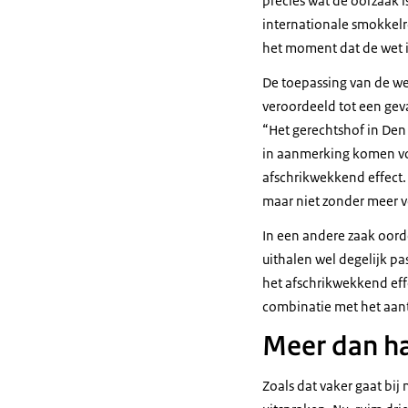
precies wat de oorzaak i
internationale smokkelro
het moment dat de wet i
De toepassing van de wet
veroordeeld tot een gev
“Het gerechtshof in Den 
in aanmerking komen voo
afschrikwekkend effect.
maar niet zonder meer vo
In een andere zaak oorde
uithalen wel degelijk pa
het afschrikwekkend effe
combinatie met het aanta
Meer dan ha
Zoals dat vaker gaat bij