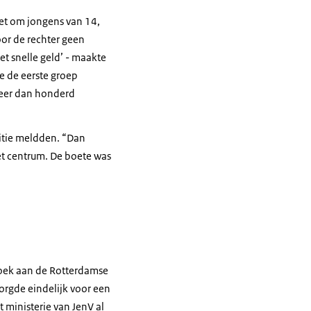
et om jongens van 14,
or de rechter geen
het snelle geld’ - maakte
e de eerste groep
meer dan honderd
litie meldden. “Dan
et centrum. De boete was
oek aan de Rotterdamse
zorgde eindelijk voor een
t ministerie van JenV al