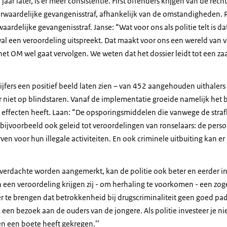
 jaar later, is er meer consistentie. First offenders krijgen van de rech
waardelijke gevangenisstraf, afhankelijk van de omstandigheden. 
rdelijke gevangenisstraf. Janse: “Wat voor ons als politie telt is dat
eval een veroordeling uitspreekt. Dat maakt voor ons een wereld van
et OM wel gaat vervolgen. We weten dat het dossier leidt tot een za
jfers een positief beeld laten zien – van 452 aangehouden uithalers
r niet op blindstaren. Vanaf de implementatie groeide namelijk het b
effecten heeft. Laan: “De opsporingsmiddelen die vanwege de straf
ijvoorbeeld ook geleid tot veroordelingen van ronselaars: de perso
en voor hun illegale activiteiten. En ook criminele uitbuiting kan e
s verdachte worden aangemerkt, kan de politie ook beter en eerder i
n een veroordeling krijgen zij - om herhaling te voorkomen - een zo
r te brengen dat betrokkenheid bij drugscriminaliteit geen goed pad 
een bezoek aan de ouders van de jongere. Als politie investeer je ni
en een boete heeft gekregen.’’