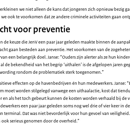
erkleinen we niet alleen de kans dat jongeren zich opnieuw bezig 
 we ook te voorkomen dat ze andere criminele activiteiten gaan ontp
ht voor preventie
en de keuze die JenV een paar jaar geleden maakte binnen de aanp
dacht gaan besteden aan preventie. Het voorkomen van de zogeheten
rvan een belangrijk doel. Janse: “Ouders zijn alerter als ze hun kinde
 al de bekendheid van het begrip ‘uithalen’ is de afgelopen jaren g
twording rondom de problematiek sterk toegenomen.”
ositieve effecten op de havenbedrijven én hun medewerkers. Janse: “
m moet worden stilgelegd vanwege een uithaalactie, kost dat tiendu
r en als het toch gebeurt kunnen de kosten worden verhaald bij de v
werkers een paar jaar geleden soms nog wel drie of vier keer in d
 terminal. Dat was niet bevorderlijk voor hun gevoel van veiligheid
ch ook serieus genomen door de overheid.”