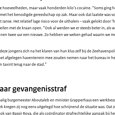
ne hoeveelheden, maar vaak honderden kilo’s cocaïne. “Soms ging h
 met het benodigde gereedschap op zak. Maar ook dat laatste was vo
 Janse. Het relatief lage risico voor de uithalers – vaak gelokt door ‘
ilen met de kraan open. “Ook al werden we er steeds beter in, als w
innen twee uur een nieuwe. Zo hebben we weken gehad waarin we 
deze jongens zich na het klaren van hun klus zelf bij de Zeehavenpo
n het afgelegen haventerrein mee zouden nemen naar het bureau in h
n taxirit terug naar de stad.”
aar gevangenisstraf
alig burgemeester Aboutaleb en minister Grapperhaus een werkbez
k kregen zij nog eens uitgelegd hoe schrijnend de situatie was. Dat 
k van Bassir Roya, die als coördinator strafrechtelijke aanpak bij he