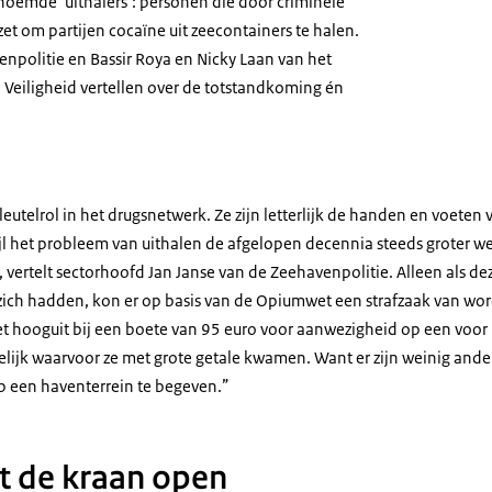
noemde ‘uithalers’: personen die door criminele
t om partijen cocaïne uit zeecontainers te halen.
enpolitie en Bassir Roya en Nicky Laan van het
en Veiligheid vertellen over de totstandkoming én
sleutelrol in het drugsnetwerk. Ze zijn letterlijk de handen en voeten
ijl het probleem van uithalen de afgelopen decennia steeds groter w
vertelt sectorhoofd Jan Janse van de Zeehavenpolitie. Alleen als dez
 zich hadden, kon er op basis van de Opiumwet een strafzaak van wo
et hooguit bij een boete van 95 euro voor aanwezigheid op een voor
elijk waarvoor ze met grote getale kwamen. Want er zijn weinig an
p een haventerrein te begeven.”
t de kraan open