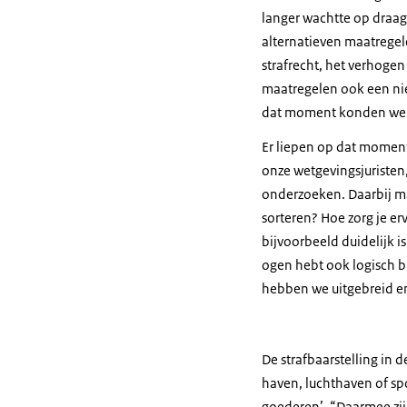
langer wachtte op draagv
alternatieven maatregel
strafrecht, het verhogen
maatregelen ook een nie
dat moment konden we n
Er liepen op dat moment
onze wetgevingsjuristen
onderzoeken. Daarbij maa
sorteren? Hoe zorg je e
bijvoorbeeld duidelijk is
ogen hebt ook logisch 
hebben we uitgebreid e
De strafbaarstelling in 
haven, luchthaven of sp
goederen’. “Daarmee zij