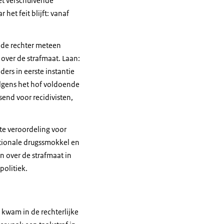
met verschuivende
het feit blijft: vanaf
r de rechter meteen
over de strafmaat. Laan:
ers in eerste instantie
olgens het hof voldoende
end voor recidivisten,
ste veroordeling voor
nationale drugssmokkel en
n over de strafmaat in
politiek.
e kwam in de rechterlijke