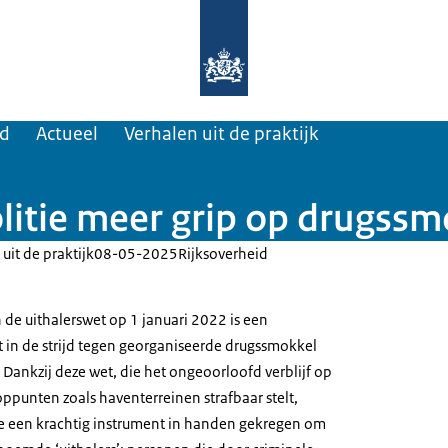
Naar de homepage van Nederland te
ad
Actueel
Verhalen uit de praktijk
litie meer grip op drugssm
uit de praktijk
08-05-2025
Rijksoverheid
 de uithalerswet op 1 januari 2022 is een
t in de strijd tegen georganiseerde drugssmokkel
Dankzij deze wet, die het ongeoorloofd verblijf op
ppunten zoals haventerreinen strafbaar stelt,
tie een krachtig instrument in handen gekregen om