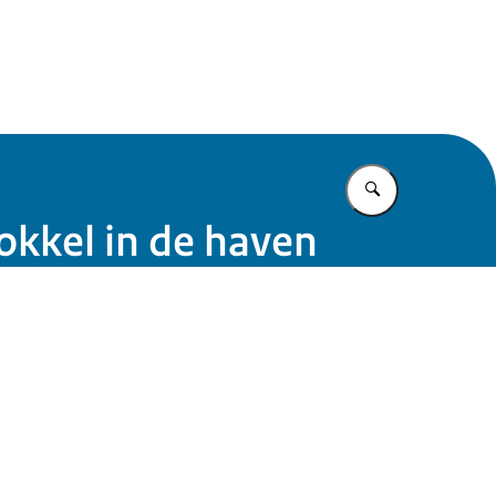
gen georganiseerde misdaad
Vul in wat u z
okkel in de haven