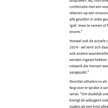
uitspraken. Nu, ruim drie
combinatie met een voor
rekenen op een onvoorwaa
alle gevallen in ieder g
‘gok’ meer te nemen of h
enorm.”
Hoewel ook de actuele ci
2024 - wil JenV zich daa
ook andere waardevolle 
worden ingezet hebben b
netwerk die mensen werv
aangepakt.”
Doordat uithalers nu al
Nog voor er sprake is va
Janse: “Om duidelijk ove
brengt de wijkagent ook 
ouders als een kind alle