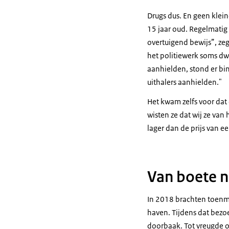
Drugs dus. En geen klei
15 jaar oud. Regelmatig
overtuigend bewijs”, zegt
het politiewerk soms dwe
aanhielden, stond er b
uithalers aanhielden."
Het kwam zelfs voor dat 
wisten ze dat wij ze va
lager dan de prijs van ee
Van boete n
In 2018 brachten toenm
haven. Tijdens dat bezoe
doorbaak. Tot vreugde oo