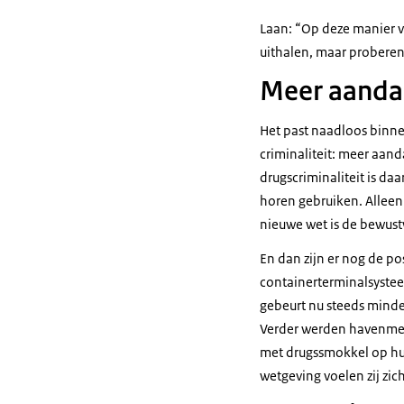
Laan: “Op deze manier v
uithalen, maar proberen
Meer aandac
Het past naadloos binn
criminaliteit: meer aan
drugscriminaliteit is daa
horen gebruiken. Alleen
nieuwe wet is de bewus
En dan zijn er nog de p
containerterminalsystee
gebeurt nu steeds minde
Verder werden havenmede
met drugssmokkel op hun
wetgeving voelen zij zi