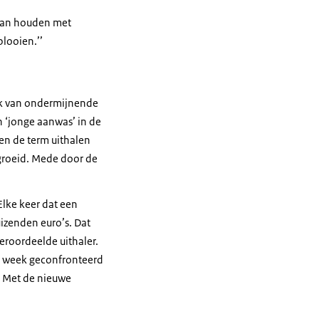
gaan houden met
looien.’’
ak van ondermijnende
 ‘jonge aanwas’ in de
ren de term uithalen
egroeid. Mede door de
Elke keer dat een
izenden euro’s. Dat
eroordeelde uithaler.
e week geconfronteerd
. Met de nieuwe