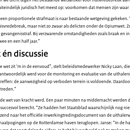
t uiteindelijk juridisch het meest op: voorkomen dat mensen zijn waa
 een proportionele strafmaat is naar bestaande wetgeving gekeken.
uisvredebreuk, maar niet zo zwaar als delicten onder de Opiumwet. 
ar gevangenisstraf. Bij verzwarende omstandigheden zoals braak en 
ee en een half jaar.”
t én discussie
e wet zit ‘m in de eenvoud”, stelt beleidsmedewerker Nicky Laan, d
ntwoordelijk werd voor de monitoring en evaluatie van de uithalerswe
treffen: de aanwezigheid op verboden terrein is voldoende. Daardoor
etreden.”
 de wet van kracht werd. Een paar minuten na middernacht werden de 
succesvol berecht. “Ze hadden het Staatsblad waarschijnlijk nog ni
jzend naar het officiële inwerkingtredingsdocument van de uithale
ithaalpogingen op de Rotterdamse haven teruglopen. Janse: “In de ha