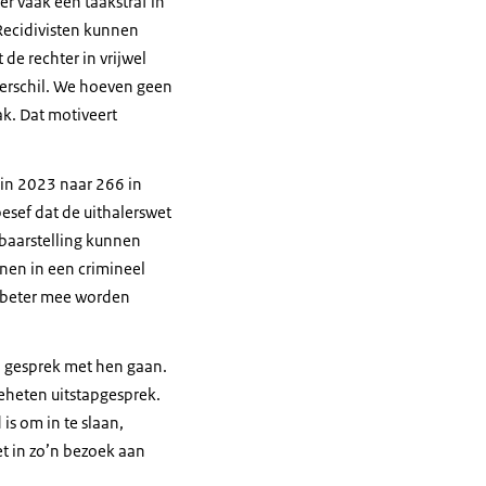
ter vaak een taakstraf in
Recidivisten kunnen
 de rechter in vrijwel
 verschil. We hoeven geen
ak. Dat motiveert
 in 2023 naar 266 in
esef dat de uithalerswet
baarstelling kunnen
nen in een crimineel
r beter mee worden
n gesprek met hen gaan.
geheten uitstapgesprek.
is om in te slaan,
et in zo’n bezoek aan