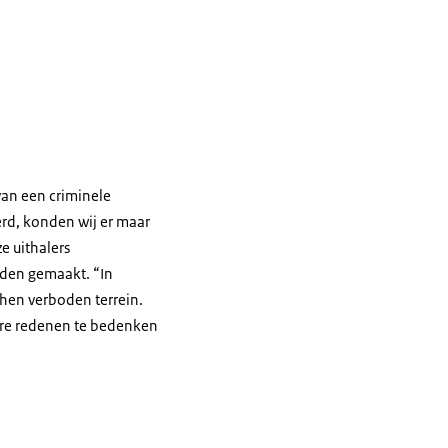
 van een criminele
erd, konden wij er maar
e uithalers
rden gemaakt. “In
 hen verboden terrein.
dere redenen te bedenken